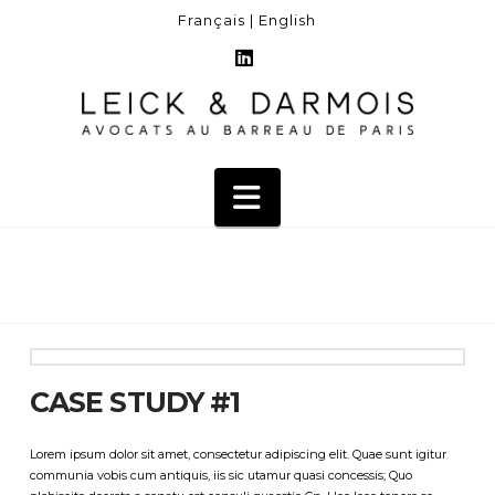
Français |
English
LinkedIn
Navigation
CASE STUDY #1
Lorem ipsum dolor sit amet, consectetur adipiscing elit. Quae sunt igitur
communia vobis cum antiquis, iis sic utamur quasi concessis; Quo