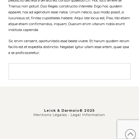
plebiscito decreta a senatu est consuli quaestio Cn. Hoc loco tenere se
Triarius non potuit. Duo Reges: constructio interrete. Ergo hoc quidem
apparet, nos ad agendum esse natos. Unum nescio, quo modo possit, si
luxuriosus sit, finitas cupiditates habere. Atqui iste locus est, Piso, tibi etiam
atque etiam confirmandus, inquam; Duarum enim vitarum nobis erunt
instituta capienda.
Sic enim censent, oportunitatis esse beate vivere. Et harum quidem rerum
facilis est et expedita distinctio. Negabat igitur ullam esse artem, quae ipsa
a se proficisceretur;
Leick & Darmois© 2025
Mentions Légales •
Legal Information