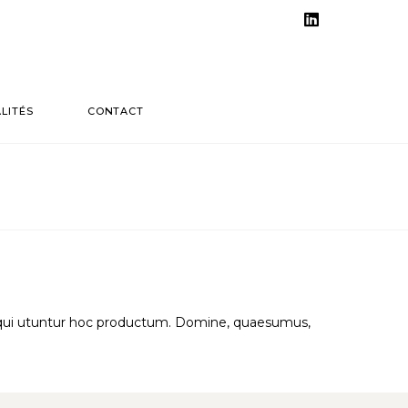
LinkedIn
LITÉS
CONTACT
s qui utuntur hoc productum. Domine, quaesumus,