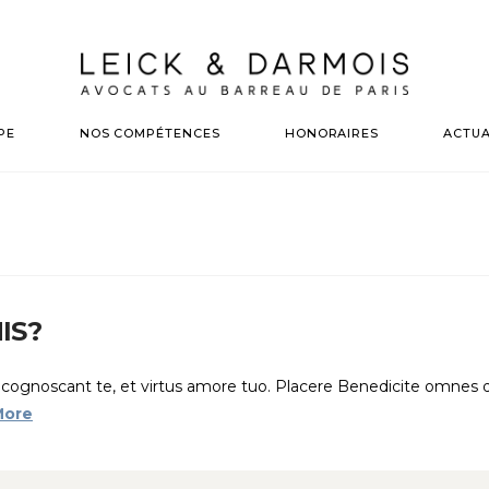
PE
NOS COMPÉTENCES
HONORAIRES
ACTUA
IS?
t cognoscant te, et virtus amore tuo. Placere Benedicite omne
More